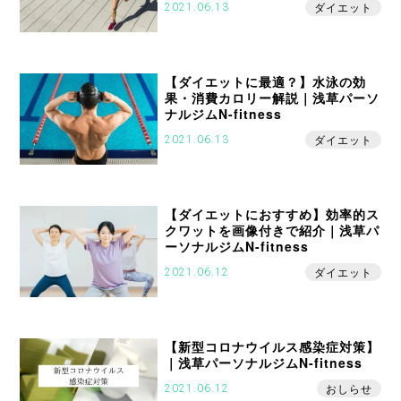
ダイエット
2021.06.13
【ダイエットに最適？】水泳の効
果・消費カロリー解説｜浅草パーソ
ナルジムN-fitness
ダイエット
2021.06.13
【ダイエットにおすすめ】効率的ス
クワットを画像付きで紹介｜浅草パ
ーソナルジムN-fitness
ダイエット
2021.06.12
【新型コロナウイルス感染症対策】
｜浅草パーソナルジムN-fitness
おしらせ
2021.06.12