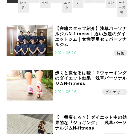
レッ
らせ
エッ
レ
ミン
ーナ
チ
ト
ー資
格
【在籍スタッフ紹介】浅草パーソナ
ルジムN-fitness｜通い放題のダイ
エットジム｜女性専用セミパーソナ
ルジム
特集
2021.06.20
歩くと痩せるは嘘！？ウォーキング
のダイエット効果｜浅草パーソナル
ジムN-fitness
ダイエット
2021.06.16
【一番痩せる？】ダイエット中の効
果的な『ジョギング』｜浅草パーソ
ナルジムN-fitness