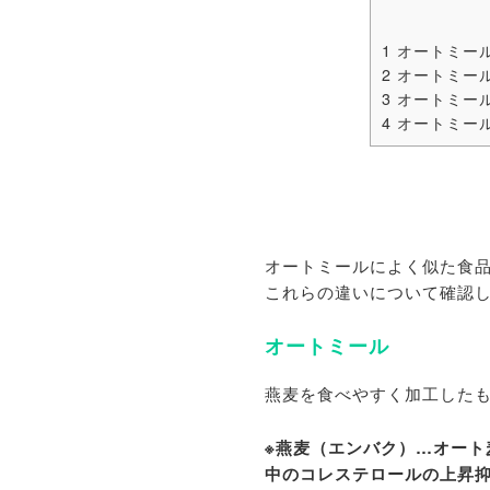
1
オートミー
2
オートミー
3
オートミー
4
オートミール
オートミールによく似た食
これらの違いについて確認
オートミール
燕麦を食べやすく加工した
※燕麦（エンバク）…オート
中のコレステロールの上昇