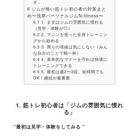
す。
6
ジムが怖い筋トレ初心者の対策まと
め〜浅草パーソナルジムN-fitness〜
6.1
1. まずはジムの雰囲気に慣れる
（見学・体験が◎）
6.2
2. マシンを使った全身トレーニン
グから始める
6.3
3. 周りの視線は気にしない（みん
な自分のことで精一杯）
6.4
4. 基本的なマナーを守れば快適に
トレーニングできる
6.5
5. 最初は週2〜3回、短時間でも
OK！継続が最重要
1. 筋トレ初心者は「ジムの雰囲気に慣れ
る」
”最初は見学・体験をしてみる ”