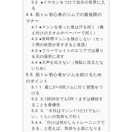
3.2
●イヤホンをつけて自分の世界に入
る
4
4. 筋トレ初心者のジムでの最低限の
マナー
4.1
●マシンを使った後は汗を拭く（備
え付けのタオルやペーパーで拭く）
4.2
●長時間マシンを独占しない（セッ
ト間の休憩が長すぎると迷惑）
4.3
●フリーウェイトのエリアでは重り
を元の場所に戻す
4.4
●大声を出さない（無駄に目立たな
いため）
5
5. 筋トレ初心者がジムを続けるため
のポイント
5.1
1. 週に2〜3回ジムに行く習慣をつ
ける
5.2
2.1回30分でもOK！まずは継続す
ることを最優先
5.3
3.「今日はマシン1つだけでもい
い」くらいの気持ちで行く
5.4
4.「行けば何かしらトレーニングで
きる」と思えば、気持ちも楽になりま