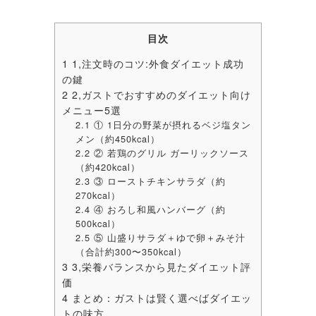
目次
1
1,注文時のコツ:外食ダイエット成功
の鍵
2
2,ガストでおすすめのダイエット向け
メニュー5選
2.1
① 1日分の野菜が摂れるベジ塩タン
メン（約450kcal）
2.2
② 若鶏のグリル ガーリックソース
（約420kcal）
2.3
③ ローストチキンサラダ（約
270kcal）
2.4
④ おろし和風ハンバーグ（約
500kcal）
2.5
⑤ 山盛りサラダ＋ゆで卵＋みそ汁
（合計約300〜350kcal）
3
3,栄養バランスから見たダイエット評
価
4
まとめ：ガストは賢く選べばダイエッ
トの味方