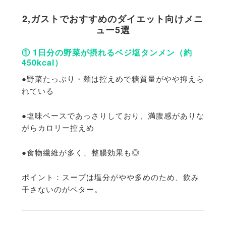
2,ガストでおすすめのダイエット向けメニ
ュー5選
① 1日分の野菜が摂れるベジ塩タンメン（約
450kcal）
●野菜たっぷり・麺は控えめで糖質量がやや抑えら
れている
●塩味ベースであっさりしており、
満腹感がありな
がらカロリー控えめ
●食物繊維が多く、整腸効果も◎
ポイント：スープは塩分がやや多めのため、
飲み
干さないのがベター。