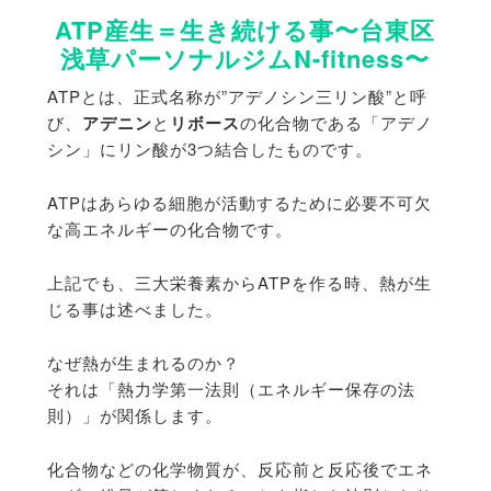
ATP産生＝生き続ける事〜台東区
浅草パーソナルジムN-fitness〜
ATPとは、正式名称が”アデノシン三リン酸”と呼
び、
アデニン
と
リボース
の化合物である「アデノ
シン」にリン酸が3つ結合したものです。
ATPはあらゆる細胞が活動するために必要不可欠
な高エネルギーの化合物です。
上記でも、三大栄養素からATPを作る時、熱が生
じる事は述べました。
なぜ熱が生まれるのか？
それは「熱力学第一法則（エネルギー保存の法
則）」が関係します。
化合物などの化学物質が、反応前と反応後でエネ